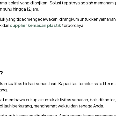
a isolasi yang dijanjikan. Solusi tepatnya adalah memahami 
 suhu hingga 12 jam.
duk yang tidak mengecewakan, dirangkum untuk kenyamanan a
k dari
supplier kemasan plastik
terpercaya.
r?
 kualitas hidrasi sehari-hari. Kapasitas tumbler satu liter m
lang.
 membawa cukup air untuk aktivitas seharian, baik di kantor,
jadi jauh berkurang, menghemat waktu dan tenaga Anda.
ata untuk menjaga lingkungan. Anda secara langsung menguran