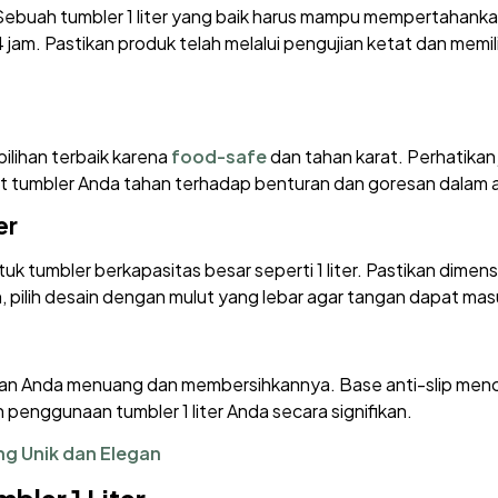
ebuah tumbler 1 liter yang baik harus mampu mempertahanka
 jam. Pastikan produk telah melalui pengujian ketat dan memili
pilihan terbaik karena
food-safe
dan tahan karat. Perhatikan 
tumbler Anda tahan terhadap benturan dan goresan dalam akt
er
 tumbler berkapasitas besar seperti 1 liter. Pastikan dimens
 pilih desain dengan mulut yang lebar agar tangan dapat m
an Anda menuang dan membersihkannya. Base anti-slip menceg
n penggunaan tumbler 1 liter Anda secara signifikan.
g Unik dan Elegan