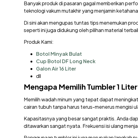
Banyak produk di pasaran gagal memberikan perform
teknologi vakum mutakhir yang menjamin ketahanan
Di sini akan mengupas tuntas tips menemukan pro
seperti ini juga didukung oleh pilihan material terbai
Produk Kami:
Botol Minyak Bulat
Cup Botol DF Long Neck
Galon Air 16 Liter
dll
Mengapa Memilih Tumbler 1 Lite
Memilih wadah minum yang tepat dapat meningkatkan
cairan tubuh tanpa harus terus-menerus mengisi u
Kapasitasnya yang besar sangat praktis. Anda dapat
ditawarkan sangat nyata. Frekuensi isi ulang men
Penggunaan tumbler ini juga merupakan langkah ny