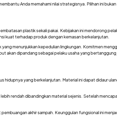
 membantu Anda memahami nilai strategisnya. Pilihan ini bukan
atasan plastik sekali pakai. Kebijakan ini mendorong pelaku 
ensi kuat terhadap produk dengan kemasan berkelanjutan.
rek yang menunjukkan kepedulian lingkungan. Komitmen men
ebut akan dipandang sebagai pelaku usaha yang bertanggung j
 hidupnya yang berkelanjutan. Material ini dapat didaur ulang 
lebih rendah dibandingkan material sejenis. Setelah mencapai
pembuangan akhir sampah. Keunggulan fungsional ini menjadika