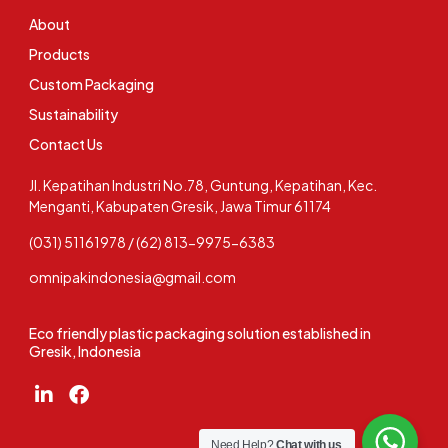
About
Products
Custom Packaging
Sustainability
Contact Us
Jl. Kepatihan Industri No.78, Guntung, Kepatihan, Kec.
Menganti, Kabupaten Gresik, Jawa Timur 61174
(031) 51161978 / (62) 813-9975-6383
omnipakindonesia@gmail.com
Eco friendly plastic packaging solution established in
Gresik, Indonesia
Need Help?
Chat with us