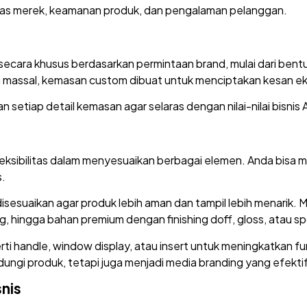
as merek, keamanan produk, dan pengalaman pelanggan.
ara khusus berdasarkan permintaan brand, mulai dari bentuk, 
massal, kemasan custom dibuat untuk menciptakan kesan eksk
etiap detail kemasan agar selaras dengan nilai-nilai bisnis 
eksibilitas dalam menyesuaikan berbagai elemen. Anda bisa m
s.
isesuaikan agar produk lebih aman dan tampil lebih menarik. M
ng, hingga bahan premium dengan finishing doff, gloss, atau s
ti handle, window display, atau insert untuk meningkatkan 
ndungi produk, tetapi juga menjadi media branding yang efektif
nis