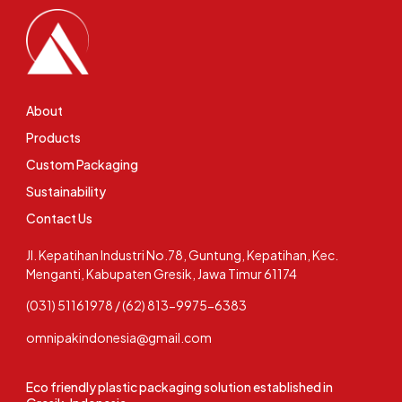
About
Products
Custom Packaging
Sustainability
Contact Us
Jl. Kepatihan Industri No.78, Guntung, Kepatihan, Kec.
Menganti, Kabupaten Gresik, Jawa Timur 61174
(031) 51161978 / (62) 813-9975-6383
omnipakindonesia@gmail.com
Eco friendly plastic packaging solution established in