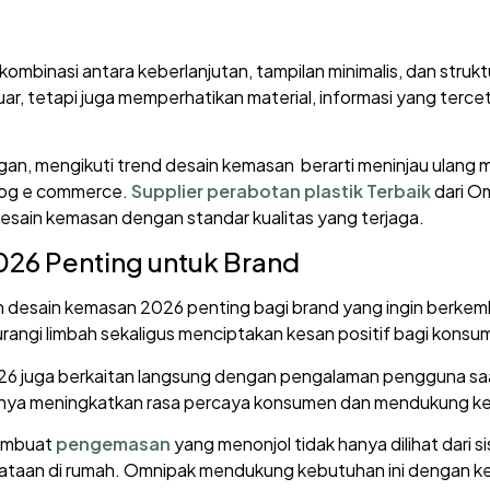
binasi antara keberlanjutan, tampilan minimalis, dan strukt
uar, tetapi juga memperhatikan material, informasi yang ter
gan, mengikuti trend desain kemasan berarti meninjau ulang m
alog e commerce.
Supplier perabotan plastik Terbaik
dari Om
sain kemasan dengan standar kualitas yang terjaga.
026 Penting untuk Brand
desain kemasan 2026 penting bagi brand yang ingin berkemban
ngi limbah sekaligus menciptakan kesan positif bagi konsu
026 juga berkaitan langsung dengan pengalaman pengguna sa
randnya meningkatkan rasa percaya konsumen dan mendukung k
membuat
pengemasan
yang menonjol tidak hanya dilihat dari s
aan di rumah. Omnipak mendukung kebutuhan ini dengan ke