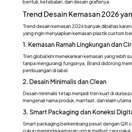
bentuk, ketebalan, dan desain grafisnya.
Trend Desain Kemasan 2026 yan
Trend desain kemasan 2026 banyak dibahas karena te
yang ingin menyiapkan kemasan plastik custom be
1. Kemasan Ramah Lingkungan dan Cir
Tren global kini menekankan kemasan yang lebih sus
tanpa mengurangi fungsinya. Brand didorong memak
pembuangan di label.
2. Desain Minimalis dan Clean
Desain minimalis tetap menjadi tren kuat di dunia
mengenali nama produk, manfaat, dan klaim utama 
3. Smart Packaging dan Koneksi Digit
Smart packaging berkembang pesat dengan QR code
cukup memindai kemasan untuk melihat cara pakai