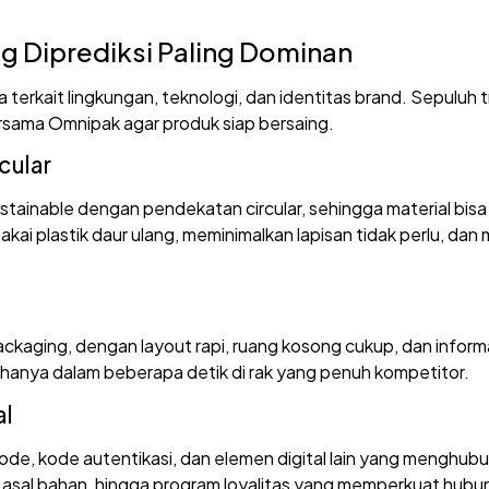
g Diprediksi Paling Dominan
rkait lingkungan, teknologi, dan identitas brand. Sepuluh tre
rsama Omnipak agar produk siap bersaing.
cular
tainable dengan pendekatan circular, sehingga material bisa 
ai plastik daur ulang, meminimalkan lapisan tidak perlu, da
 packaging, dengan layout rapi, ruang kosong cukup, dan info
hanya dalam beberapa detik di rak yang penuh kompetitor.
al
, kode autentikasi, dan elemen digital lain yang menghub
, asal bahan, hingga program loyalitas yang memperkuat hub