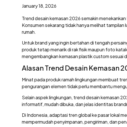
January 18, 2026
Trend desain kemasan 2026 semakin menekankan kom
Konsumen sekarang tidak hanya melihat tampilan l
rumah.
Untuk brand yang ingin bertahan di tengah persain
produk tetap menarik di rak fisik maupun foto kat
mengembangkan kemasan plastik custom sesuai de
Alasan Trend Desain Kemasan 2
Minat pada produk ramah lingkungan membuat tren 
pengurangan elemen tidak perlu membantu mengura
Selain aspek lingkungan, trend desain kemasan 2
informatif, mudah dibuka, dan jelas identitas b
Di Indonesia, adaptasi tren global ke pasar lokal 
mempermudah penyimpanan, pengiriman, dan penat