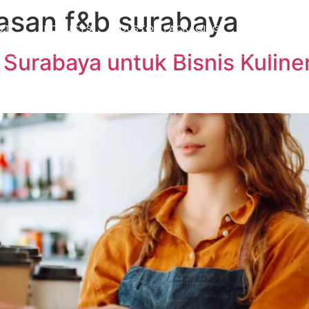
asan f&b surabaya
UT
PRODUCTS
CUSTOM PACKAGING
SUSTAINABIL
Surabaya untuk Bisnis Kuline