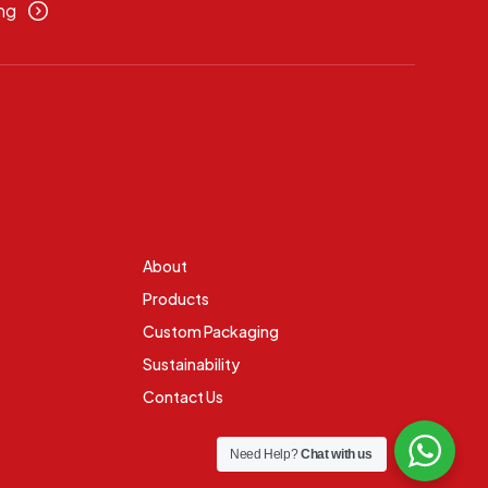
ng
About
Products
Custom Packaging
Sustainability
Contact Us
Need Help?
Chat with us