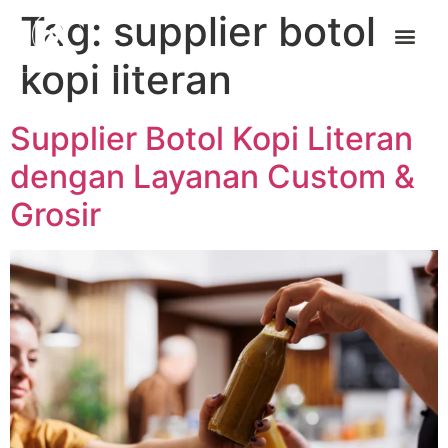
Tag:
supplier botol
kopi literan
Supplier Botol Kopi Literan
dengan Layanan Custom &
Grosir