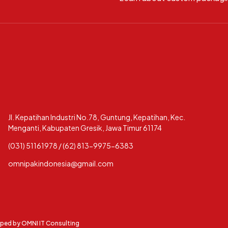
Jl. Kepatihan Industri No.78, Guntung, Kepatihan, Kec.
Menganti, Kabupaten Gresik, Jawa Timur 61174
(031) 51161978 / (62) 813-9975-6383
omnipakindonesia@gmail.com
oped by
OMNI IT Consulting