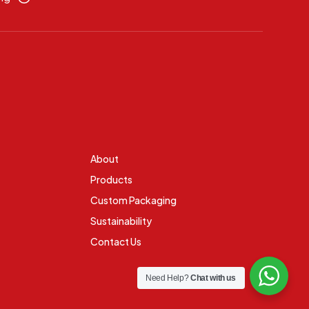
About
Products
Custom Packaging
Sustainability
Contact Us
Need Help?
Chat with us