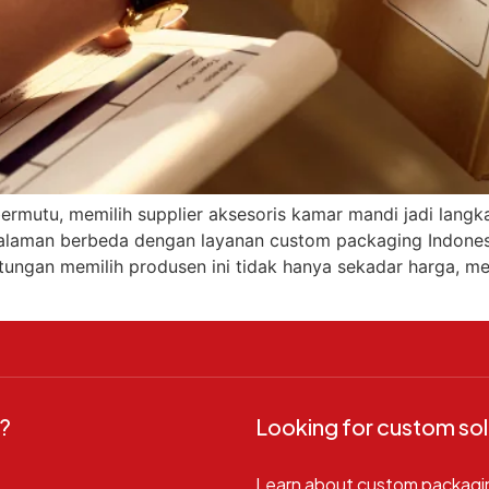
mutu, memilih supplier aksesoris kamar mandi jadi langka
alaman berbeda dengan layanan custom packaging Indone
ntungan memilih produsen ini tidak hanya sekadar harga, m
?
Looking for custom sol
Learn about custom packagi