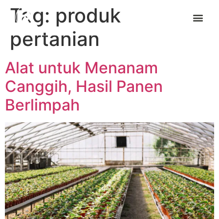
Tag:
produk
pertanian
Alat untuk Menanam
Canggih, Hasil Panen
Berlimpah