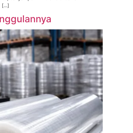
 […]
unggulannya