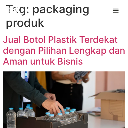
Tag:
packaging
produk
Jual Botol Plastik Terdekat
dengan Pilihan Lengkap dan
Aman untuk Bisnis