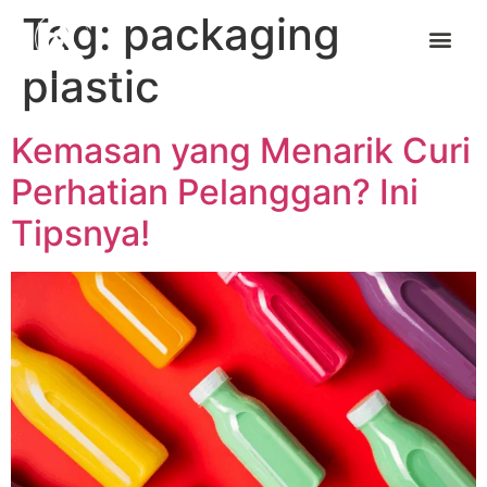
Tag:
packaging
plastic
Kemasan yang Menarik Curi
Perhatian Pelanggan? Ini
Tipsnya!