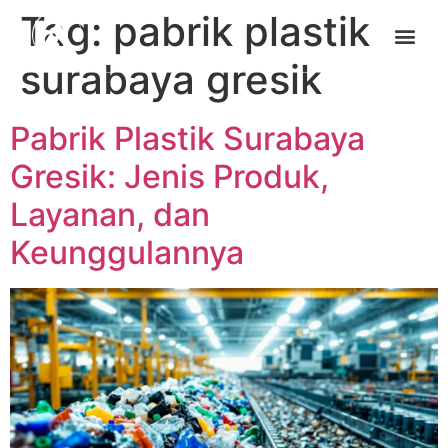
Tag:
pabrik plastik
surabaya gresik
Pabrik Plastik Surabaya
Gresik: Jenis Produk,
Layanan, dan
Keunggulannya