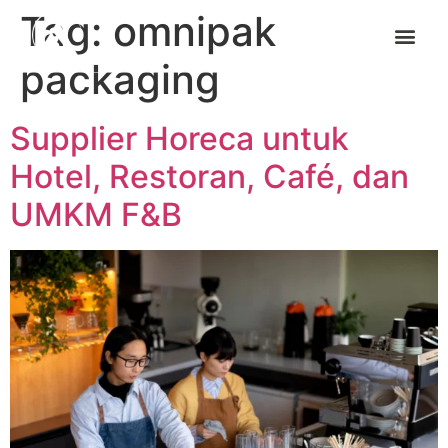
Tag:
omnipak
packaging
Supplier Horeca untuk
Hotel, Restoran, Café, dan
UMKM F&B