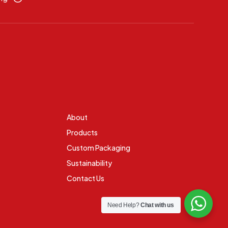
About
Products
Custom Packaging
Sustainability
Contact Us
Need Help?
Chat with us