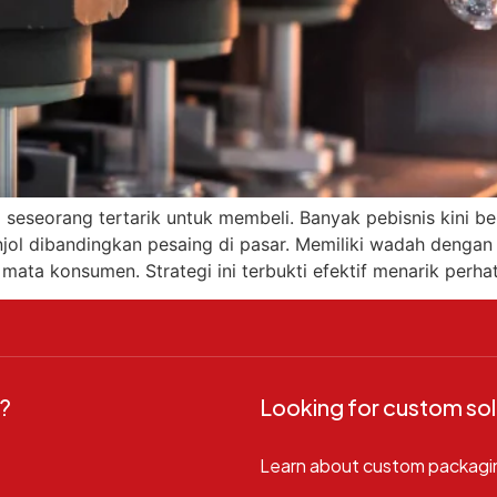
seseorang tertarik untuk membeli. Banyak pebisnis kini be
jol dibandingkan pesaing di pasar. Memiliki wadah dengan
ata konsumen. Strategi ini terbukti efektif menarik perha
?
Looking for custom sol
Learn about custom packagi