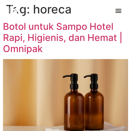
Tag:
horeca
Botol untuk Sampo Hotel
Rapi, Higienis, dan Hemat |
Omnipak