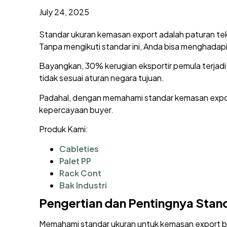
July 24, 2025
Standar ukuran kemasan export adalah paturan tek
Tanpa mengikuti standar ini, Anda bisa menghadap
Bayangkan, 30% kerugian eksportir pemula terjadi 
tidak sesuai aturan negara tujuan.
Padahal, dengan memahami standar kemasan export
kepercayaan buyer.
Produk Kami:
Cableties
Palet PP
Rack Cont
Bak Industri
Pengertian dan Pentingnya Stan
Memahami standar ukuran untuk kemasan export buk