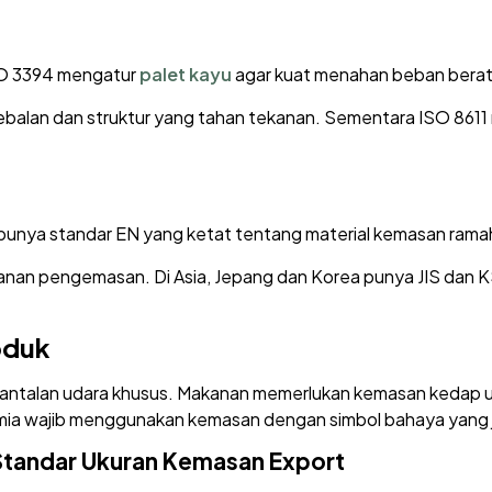
 ISO 3394 mengatur
palet kayu
agar kuat menahan beban berat
balan dan struktur yang tahan tekanan. Sementara ISO 8611
 punya standar EN yang ketat tentang material kemasan rama
an pengemasan. Di Asia, Jepang dan Korea punya JIS dan K
oduk
 bantalan udara khusus. Makanan memerlukan kemasan kedap u
mia wajib menggunakan kemasan dengan simbol bahaya yang j
Standar
Ukuran
Kemasan Export