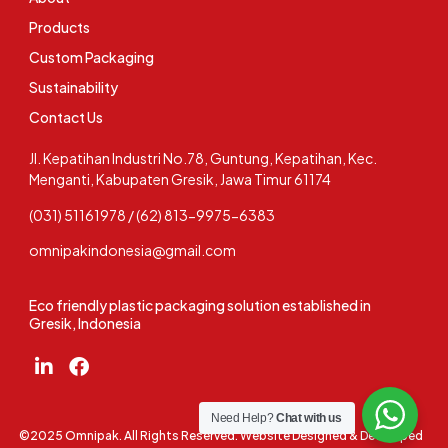
Products
Custom Packaging
Sustainability
Contact Us
Jl. Kepatihan Industri No.78, Guntung, Kepatihan, Kec.
Menganti, Kabupaten Gresik, Jawa Timur 61174
(031) 51161978 / (62) 813-9975-6383
omnipakindonesia@gmail.com
Eco friendly plastic packaging solution established in
Gresik, Indonesia
Need Help?
Chat with us
©2025 Omnipak. All Rights Reserved. Website Designed & Developed