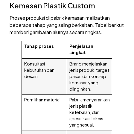
Kemasan Plastik Custom
Proses produksi di pabrik kemasan melibatkan
beberapa tahap yang saling berkaitan. Tabel berikut
memberi gambaran alurnya secara ringkas.
Tahap proses
Penjelasan
singkat
Konsultasi
Brand menjelaskan
kebutuhan dan
jenis produk, target
desain
pasar, dan konsep
kemasan yang
diinginkan.
Pemilihan material
Pabrik menyarankan
jenis plastik,
ketebalan, dan
spesifikasi teknis
yang sesuai.