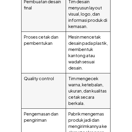
Pembuatan desain
Tim desain
final
menyusun layout
visual, logo, dan
informasi produk di
kemasan.
Proses cetak dan
Mesin mencetak
pembentukan
desain pada plastik,
membentuk
kantong atau
wadah sesuai
desain.
Quality control
Tim mengecek
warna, ketebalan,
ukuran, dan kualitas
cetak secara
berkala.
Pengemasan dan
Pabrik mengemas
pengiriman
produk jadi dan
mengirimkannya ke