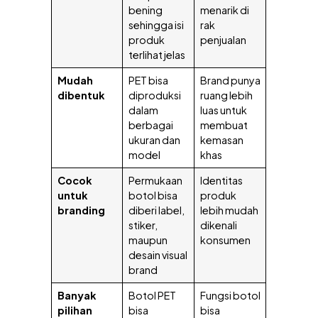
bening
menarik di
sehingga isi
rak
produk
penjualan
terlihat jelas
Mudah
PET bisa
Brand punya
dibentuk
diproduksi
ruang lebih
dalam
luas untuk
berbagai
membuat
ukuran dan
kemasan
model
khas
Cocok
Permukaan
Identitas
untuk
botol bisa
produk
branding
diberi label,
lebih mudah
stiker,
dikenali
maupun
konsumen
desain visual
brand
Banyak
Botol PET
Fungsi botol
pilihan
bisa
bisa