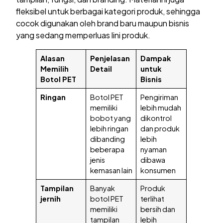
fleksibel untuk berbagai kategori produk, sehingga
cocok digunakan oleh brand baru maupun bisnis
yang sedang memperluas lini produk.
Alasan
Penjelasan
Dampak
Memilih
Detail
untuk
Botol PET
Bisnis
Ringan
Botol PET
Pengiriman
memiliki
lebih mudah
bobot yang
dikontrol
lebih ringan
dan produk
dibanding
lebih
beberapa
nyaman
jenis
dibawa
kemasan lain
konsumen
Tampilan
Banyak
Produk
jernih
botol PET
terlihat
memiliki
bersih dan
tampilan
lebih