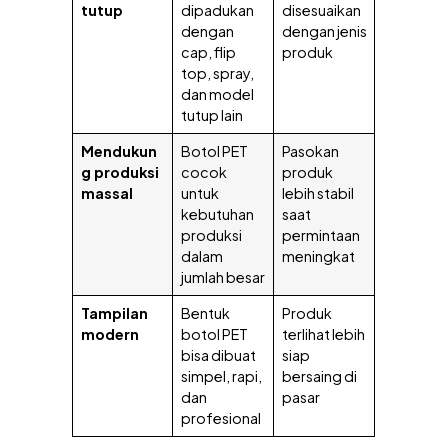
tutup
dipadukan
disesuaikan
dengan
dengan jenis
cap, flip
produk
top, spray,
dan model
tutup lain
Mendukun
Botol PET
Pasokan
g produksi
cocok
produk
massal
untuk
lebih stabil
kebutuhan
saat
produksi
permintaan
dalam
meningkat
jumlah besar
Tampilan
Bentuk
Produk
modern
botol PET
terlihat lebih
bisa dibuat
siap
simpel, rapi,
bersaing di
dan
pasar
profesional