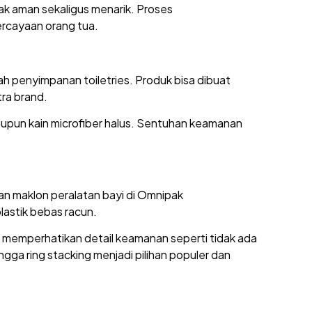
ak aman sekaligus menarik. Proses
ercayaan orang tua.
ah penyimpanan toiletries. Produk bisa dibuat
ra brand.
maupun kain microfiber halus. Sentuhan keamanan
nan maklon peralatan bayi di Omnipak
astik bebas racun.
ga memperhatikan detail keamanan seperti tidak ada
ngga ring stacking menjadi pilihan populer dan