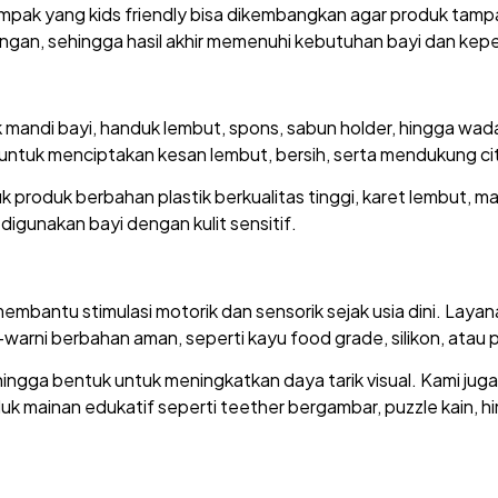
mpak yang kids friendly bisa dikembangkan agar produk tamp
angan, sehingga hasil akhir memenuhi kebutuhan bayi dan kep
 mandi bayi, handuk lembut, spons, sabun holder, hingga wad
ntuk menciptakan kesan lembut, bersih, serta mendukung cit
uk produk berbahan plastik berkualitas tinggi, karet lembut, 
digunakan bayi dengan kulit sensitif.
mbantu stimulasi motorik dan sensorik sejak usia dini. Laya
 berbahan aman, seperti kayu food grade, silikon, atau pl
, hingga bentuk untuk meningkatkan daya tarik visual. Kami ju
duk mainan edukatif seperti teether bergambar, puzzle kain, hi