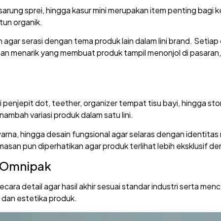
, sarung sprei, hingga kasur mini merupakan item penting bag
tun organik.
 agar serasi dengan tema produk lain dalam lini brand. Setiap 
an menarik yang membuat produk tampil menonjol di pasara
penjepit dot, teether, organizer tempat tisu bayi, hingga stor
ambah variasi produk dalam satu lini.
na, hingga desain fungsional agar selaras dengan identitas
san pun diperhatikan agar produk terlihat lebih eksklusif de
i Omnipak
cara detail agar hasil akhir sesuai standar industri serta men
 dan estetika produk.