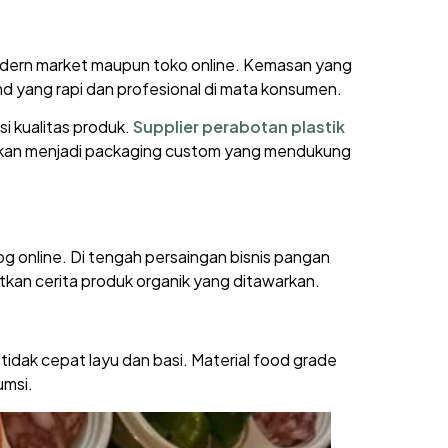
modern market maupun toko online. Kemasan yang
d yang rapi dan profesional di mata konsumen.
i kualitas produk.
Supplier perabotan plastik
gkan menjadi packaging custom yang mendukung
og online. Di tengah persaingan bisnis pangan
n cerita produk organik yang ditawarkan.
idak cepat layu dan basi. Material food grade
umsi.