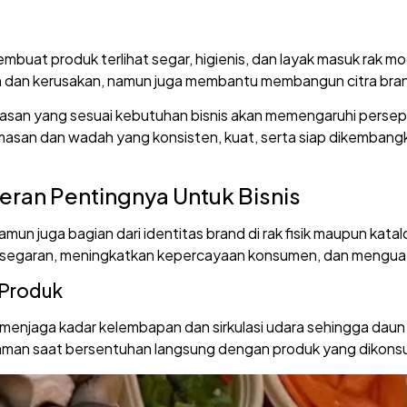
buat produk terlihat segar, higienis, dan layak masuk rak 
an dan kerusakan, namun juga membantu membangun citra bran
asan yang sesuai kebutuhan bisnis akan memengaruhi perseps
san dan wadah yang konsisten, kuat, serta siap dikemban
ran Pentingnya Untuk Bisnis
n juga bagian dari identitas brand di rak fisik maupun katal
egaran, meningkatkan kepercayaan konsumen, dan menguatka
 Produk
njaga kadar kelembapan dan sirkulasi udara sehingga daun t
 aman saat bersentuhan langsung dengan produk yang dikons