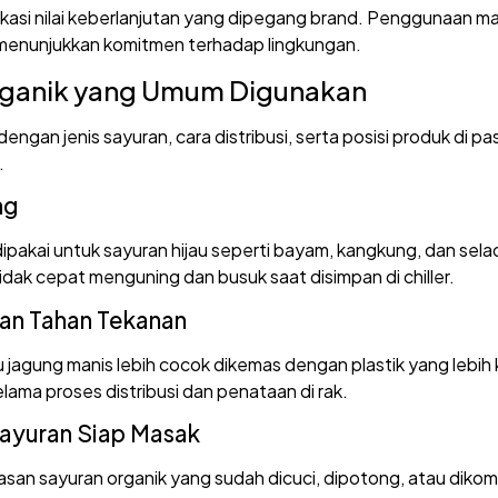
kasi nilai keberlanjutan yang dipegang brand. Penggunaan ma
menunjukkan komitmen terhadap lingkungan.
rganik yang Umum Digunakan
dengan jenis sayuran, cara distribusi, serta posisi produk di 
.
ng
dipakai untuk sayuran hijau seperti bayam, kangkung, dan sel
idak cepat menguning dan busuk saat disimpan di chiller.
ran Tahan Tekanan
u jagung manis lebih cocok dikemas dengan plastik yang lebih
elama proses distribusi dan penataan di rak.
Sayuran Siap Masak
asan sayuran organik yang sudah dicuci, dipotong, atau diko