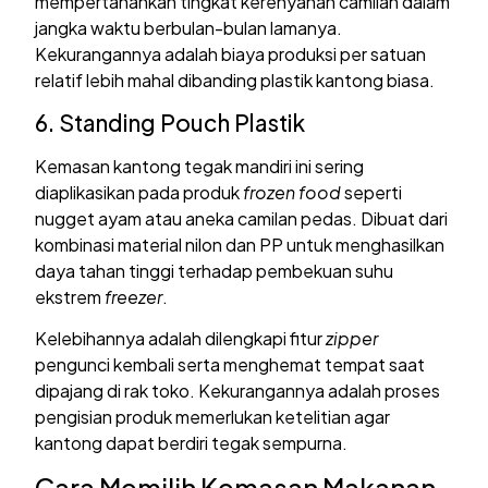
mempertahankan tingkat kerenyahan camilan dalam
jangka waktu berbulan-bulan lamanya.
Kekurangannya adalah biaya produksi per satuan
relatif lebih mahal dibanding plastik kantong biasa.
6. Standing Pouch Plastik
Kemasan kantong tegak mandiri ini sering
diaplikasikan pada produk
frozen food
seperti
nugget ayam atau aneka camilan pedas. Dibuat dari
kombinasi material nilon dan PP untuk menghasilkan
daya tahan tinggi terhadap pembekuan suhu
ekstrem
freezer
.
Kelebihannya adalah dilengkapi fitur
zipper
pengunci kembali serta menghemat tempat saat
dipajang di rak toko. Kekurangannya adalah proses
pengisian produk memerlukan ketelitian agar
kantong dapat berdiri tegak sempurna.
Cara Memilih Kemasan Makanan