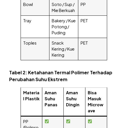
Bowl
Soto / Sup /
PP
Mie Berkuah
Tray
Bakery / Kue
PET
Potong /
Puding
Toples
Snack
PET
Kering / Kue
Kering
Tabel 2: Ketahanan Termal Polimer Terhadap
Perubahan Suhu Ekstrem
Materia
Aman
Aman
Bisa
l Plastik
Suhu
Suhu
Masuk
Panas
Dingin
Microw
ave
PP
(Polipro