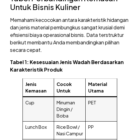
Untuk Bisnis Kuliner
Memahami kecocokan antara karakteristik hidangan
dan jenis material pembungkus sangat krusial demi
efisiensi biaya operasional bisnis. Data terstruktur
berikut membantu Anda membandingkan pilihan
secara cepat.
Tabel 1: Kesesuaian Jenis Wadah Berdasarkan
Karakteristik Produk
Jenis
Cocok
Material
Kemasan
Untuk
Utama
Cup
Minuman
PET
Dingin /
Boba
Lunch Box
Rice Bowl /
PP
Nasi Campur