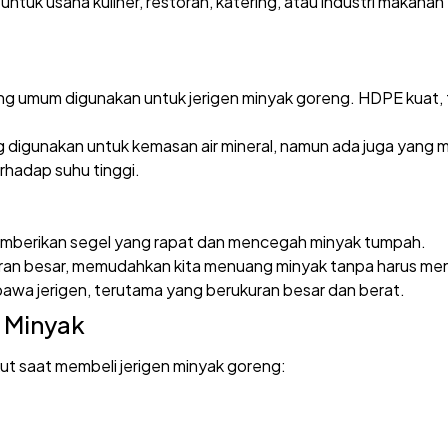
untuk usaha kuliner, restoran, katering, atau industri mak
ling umum digunakan untuk jerigen minyak goreng. HDPE kuat,
g digunakan untuk kemasan air mineral, namun ada juga yang
erhadap suhu tinggi.
emberikan segel yang rapat dan mencegah minyak tumpah.
ran besar, memudahkan kita menuang minyak tanpa harus men
a jerigen, terutama yang berukuran besar dan berat.
 Minyak
ikut saat membeli jerigen minyak goreng: