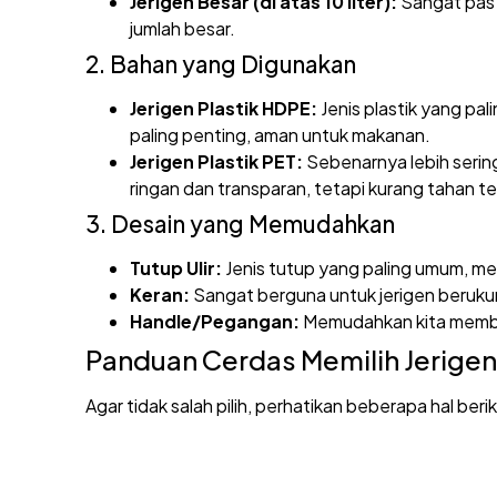
Jerigen Besar (di atas 10 liter):
Sangat pas 
jumlah besar.
2. Bahan yang Digunakan
Jerigen Plastik HDPE:
Jenis plastik yang pa
paling penting, aman untuk makanan.
Jerigen Plastik PET:
Sebenarnya lebih serin
ringan dan transparan, tetapi kurang tahan t
3. Desain yang Memudahkan
Tutup Ulir:
Jenis tutup yang paling umum, m
Keran:
Sangat berguna untuk jerigen beruku
Handle/Pegangan:
Memudahkan kita membaw
Panduan Cerdas Memilih Jerigen
Agar tidak salah pilih, perhatikan beberapa hal ber