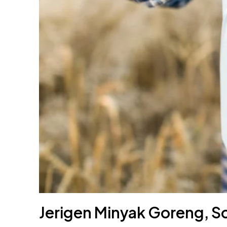
Jerigen Minyak Goreng, S