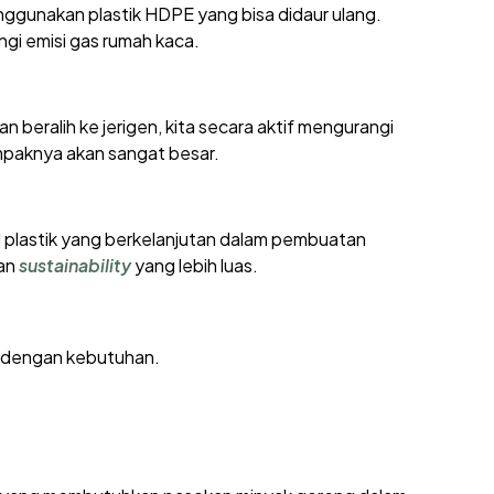
enggunakan plastik HDPE yang bisa didaur ulang.
gi emisi gas rumah kaca.
beralih ke jerigen, kita secara aktif mengurangi
ampaknya akan sangat besar.
l plastik yang berkelanjutan dalam pembuatan
kan
sustainability
yang lebih luas.
ai dengan kebutuhan.