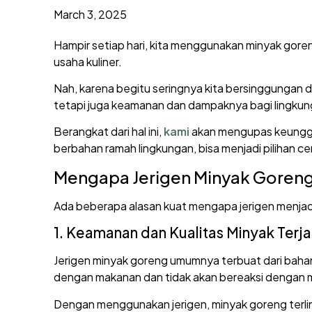
March 3, 2025
Hampir setiap hari, kita menggunakan minyak gore
usaha kuliner.
Nah, karena begitu seringnya kita bersinggungan 
tetapi juga keamanan dan dampaknya bagi lingkungan
Berangkat dari hal ini,
kami
akan mengupas keunggul
berbahan ramah lingkungan, bisa menjadi pilihan 
Mengapa Jerigen Minyak Goreng 
Ada beberapa alasan kuat mengapa jerigen menjadi p
1. Keamanan dan Kualitas Minyak Terj
Jerigen minyak goreng umumnya terbuat dari bahan
dengan makanan dan tidak akan bereaksi dengan 
Dengan menggunakan jerigen, minyak goreng terlin