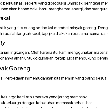
ng berkualitas, seperti yang diproduksi Omnipak, seringkali m
uhan akan bahan baku baru, menghemat energi, dan menguran
Pakai
k yang kita buang setiap kali membeli minyak goreng. Dengan 
Ini adalah langkah kecil, tapi jika dilakukan bersama-sama, d
ity
rian lingkungan. Oleh karena itu, kami menggunakan materia
dak hanya aman untuk digunakan, tetapi juga mendukung gera
nyak Goreng
nis. Perbedaan ini memudahkan kita memilih yang paling sesu
keluarga kecil atau mereka yang jarang memasak.
untuk keluarga dengan kebutuhan memasak sehari-hari.