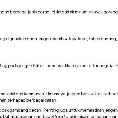
 dengan berbagai jenis cairan. Mulai dari air minum, minyak goren
ang digunakan pada jerigen membuatnya kuat, tahan banting, 
ng pada jerigen 5 liter. Ini memastikan cairan terlindungi dar
or material dan keamanan. Umumnya, jerigen berkualitas terbuat
tahan terhadap berbagai cairan.
an tidak gampang pecah. Penting juga untuk memastikan jerigen
au bahan makanan cair. Label
food grade
bisa menjadi jamina