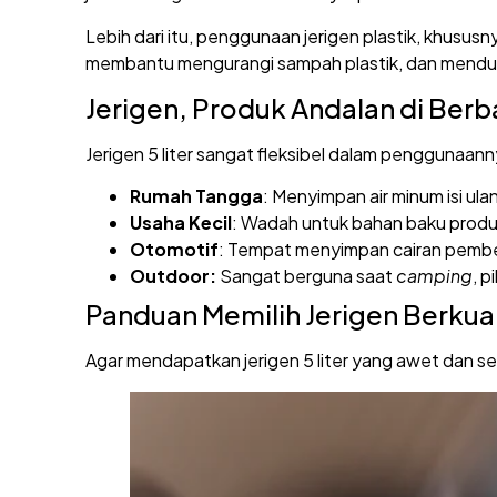
Lebih dari itu, penggunaan jerigen plastik, khusus
membantu mengurangi sampah plastik, dan menduku
Jerigen, Produk Andalan di Berba
Jerigen 5 liter sangat fleksibel dalam penggunaan
Rumah Tangga
: Menyimpan air minum isi ula
Usaha Kecil
: Wadah untuk bahan baku produk
Otomotif
: Tempat menyimpan cairan pembersi
Outdoor:
Sangat berguna saat
camping
, p
Panduan Memilih Jerigen Berkual
Agar mendapatkan jerigen 5 liter yang awet dan ses