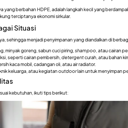
nya yang berbahan HDPE, adalah langkah kecil yang berdampak 
ng terciptanya ekonomi sirkular.
gai Situasi
nya, sehingga menjadi penyimpanan yang diandalkan di berbag
ng, minyak goreng, sabun cuci piring,
shampoo
, atau cairan p
si, seperti cairan pembersih,
detergent
curah, atau bahan kim
h kaca mobil, cadangan oli, atau air radiator.
iknik keluarga, atau kegiatan
outdoor
lain untuk menyimpan per
itas
uai kebutuhan, ikuti tips berikut: