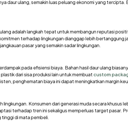
a daur ulang, semakin luas peluang ekonomi yang tercipta. Ek
 ulang adalah langkah tepat untuk membangun reputasi positi
 berkomitmen terhadap lingkungan dianggap lebih bertanggung 
angkauan pasar yang semakin sadar lingkungan.
erdampak pada efisiensi biaya. Bahan hasil daur ulang biasa
lastik dari sisa produksi lain untuk membuat
custom packagi
nsisten, penghematan biaya ini dapat meningkatkan margin ke
mah lingkungan. Konsumen dari generasi muda secara khusus l
aptasi terhadap tren ini sekaligus memperluas target pasar. 
g tinggi di mata pembeli.