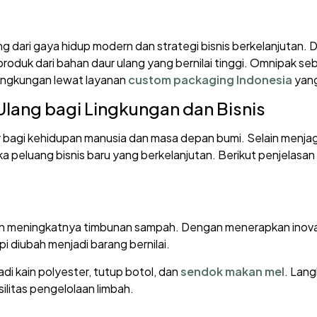
ting dari gaya hidup modern dan strategi bisnis berkelanjuta
oduk dari bahan daur ulang yang bernilai tinggi. Omnipak seb
ingkungan lewat layanan
custom packaging Indonesia
yang
Ulang bagi Lingkungan dan Bisnis
r bagi kehidupan manusia dan masa depan bumi. Selain menjaga
luang bisnis baru yang berkelanjutan. Berikut penjelasan
lah meningkatnya timbunan sampah. Dengan menerapkan inova
api diubah menjadi barang bernilai.
di kain polyester, tutup botol, dan
sendok makan mel
. Lan
itas pengelolaan limbah.