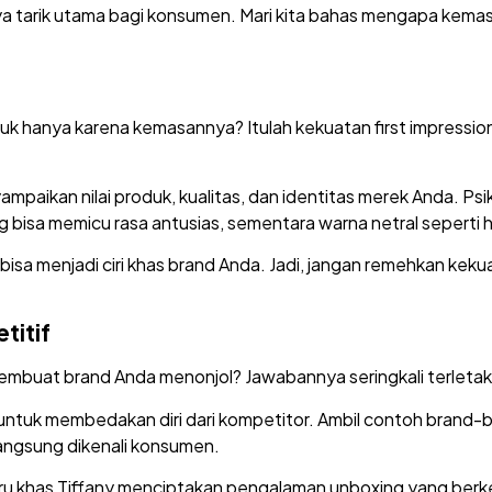
 tarik utama bagi konsumen. Mari kita bahas mengapa kemasa
uk hanya karena kemasannya? Itulah kekuatan first impressi
paikan nilai produk, kualitas, dan identitas merek Anda. Ps
ing bisa memicu rasa antusias, sementara warna netral sepert
bisa menjadi ciri khas brand Anda. Jadi, jangan remehkan k
titif
membuat brand Anda menonjol? Jawabannya seringkali terletak
 untuk membedakan diri dari kompetitor. Ambil contoh brand-b
angsung dikenali konsumen.
u khas Tiffany menciptakan pengalaman unboxing yang berkes