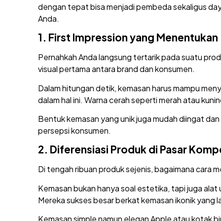
dengan tepat bisa menjadi pembeda sekaligus daya
Anda.
1.
First Impression yang Menentukan
Pernahkah Anda langsung tertarik pada suatu prod
visual pertama antara brand dan konsumen.
Dalam hitungan detik, kemasan harus mampu menyam
dalam hal ini. Warna cerah seperti merah atau kun
Bentuk kemasan yang unik juga mudah diingat dan 
persepsi konsumen.
2.
Diferensiasi Produk di Pasar Kompe
Di tengah ribuan produk sejenis, bagaimana cara 
Kemasan bukan hanya soal estetika, tapi juga alat
Mereka sukses besar berkat kemasan ikonik yang l
Kemasan simple namun elegan Apple atau kotak bir