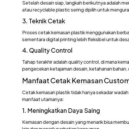
Setelah desain siap, langkah berikutnya adalah m
atau recyclable plastic sering dipilih untuk mengu
3. Teknik Cetak
Proses cetak kemasan plastik menggunakan berbagai
sementara digital printing lebih fleksibel untuk des
4. Quality Control
Tahap terakhir adalah quality control, di mana ke
pengecekan ketajaman desain, ketahanan bahan, d
Manfaat Cetak Kemasan Custom 
Cetak kemasan plastik tidak hanya sekadar wadah 
manfaat utamanya:
1. Meningkatkan Daya Saing
Kemasan dengan desain yang menarik bisa membuat 
lain dan menarik perhatian konsumen.