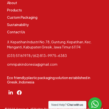
About
Products
Custom Packaging
Sustainability
Contact Us
Jl. Kepatihan Industri No.78, Guntung, Kepatihan, Kec.
Menganti, Kabupaten Gresik, Jawa Timur 61174
(031) 51161978 / (62) 813-9975-6383
omnipakindonesia@gmail.com
Eco friendly plastic packaging solution established in
Gresik, Indonesia
Need Help?
Chat with us