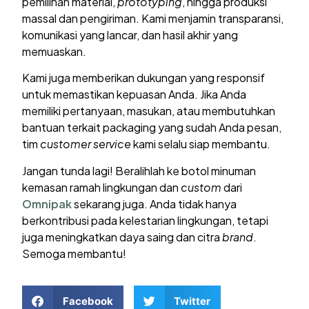
pemilihan material,
prototyping
, hingga produksi
massal dan pengiriman. Kami menjamin transparansi,
komunikasi yang lancar, dan hasil akhir yang
memuaskan.
Kami juga memberikan dukungan yang responsif
untuk memastikan kepuasan Anda. Jika Anda
memiliki pertanyaan, masukan, atau membutuhkan
bantuan terkait packaging yang sudah Anda pesan,
tim
customer service
kami selalu siap membantu.
Jangan tunda lagi! Beralihlah ke botol minuman
kemasan ramah lingkungan dan
custom
dari
Omnipak
sekarang juga. Anda tidak hanya
berkontribusi pada kelestarian lingkungan, tetapi
juga meningkatkan daya saing dan citra
brand
.
Semoga membantu!
Facebook
Twitter