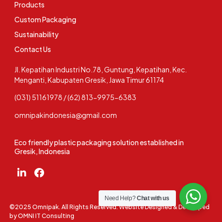
Products
Custom Packaging
Sustainability
Contact Us
Jl. Kepatihan Industri No.78, Guntung, Kepatihan, Kec.
Menganti, Kabupaten Gresik, Jawa Timur 61174
(031) 51161978 / (62) 813-9975-6383
omnipakindonesia@gmail.com
Eco friendly plastic packaging solution established in
Gresik, Indonesia
Need Help?
Chat with us
©2025 Omnipak. All Rights Reserved. Website Designed & Developed
by
OMNI IT Consulting